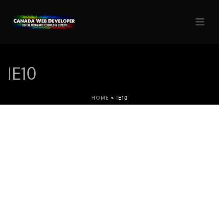
IE10
HOME
»
IE10